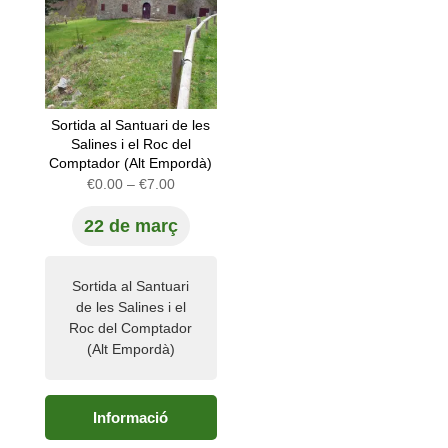
Sortida al Santuari de les
Salines i el Roc del
Comptador (Alt Empordà)
Interval
€
0.00
–
€
7.00
de
22 de març
preus:
€0.00
a
Sortida al Santuari
€7.00
de les Salines i el
Roc del Comptador
(Alt Empordà)
Informació