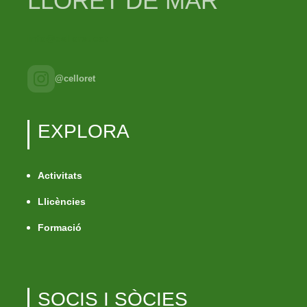
LLORET DE MAR
info@celloret.cat
@celloret
EXPLORA
Activitats
Llicències
Formació
SOCIS I SÒCIES