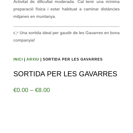
Activitat de dificultat moderada. Cal tenir una mínima
preparació física i estar habituat a caminar distàncies
mitjanes en muntanya.
👉 Una sortida ideal per gaudir de les Gavarres en bona
companyia!
INICI
|
ARXIU
| SORTIDA PER LES GAVARRES
SORTIDA PER LES GAVARRES
Interval
€
0.00
–
€
8.00
de
preus:
€0.00
a
€8.00