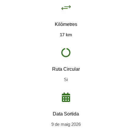
+
Kilòmetres
17
km

Ruta Circular
Si

Data Sortida
9 de maig 2026