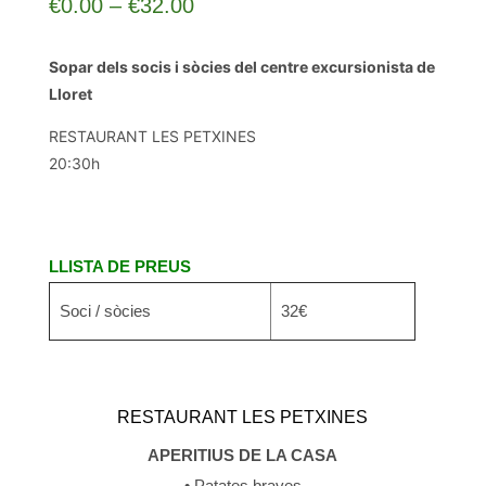
Interval
€
0.00
–
€
32.00
de
preus:
Sopar dels socis i sòcies del centre excursionista de
€0.00
Lloret
a
RESTAURANT LES PETXINES
€32.00
20:30h
LLISTA DE PREUS
Soci / sòcies
32€
RESTAURANT LES PETXINES
APERITIUS DE LA CASA
• Patates braves