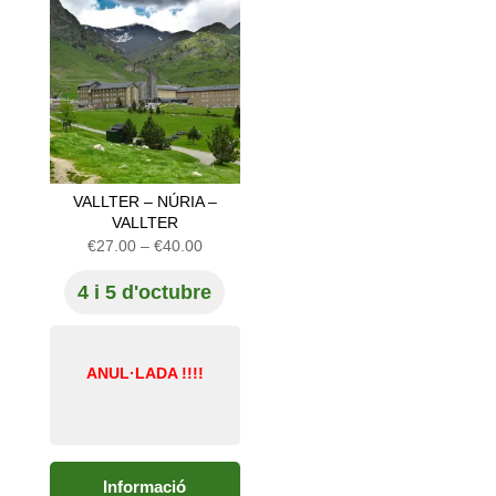
VALLTER – NÚRIA –
VALLTER
Interval
€
27.00
–
€
40.00
de
4 i 5 d'octubre
preus:
€27.00
a
€40.00
ANUL·LADA !!!!
Informació