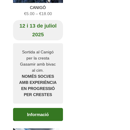
CANIGÓ
Interval
€
5.00
–
€
18.00
de
12 i 13 de juliol
preus:
€5.00
2025
a
€18.00
Sortida al Canigó
per la cresta
Gasamir amb bivac
al cim.
NOMÉS SOCI/ES
AMB EXPERIÈNCIA
EN PROGRESSIÓ
PER CRESTES
Informació