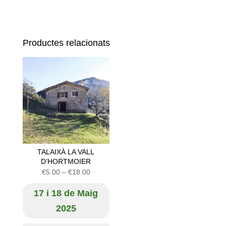
Productes relacionats
TALAIXÀ LA VALL
D’HORTMOIER
Interval
€
5.00
–
€
18.00
de
17 i 18 de Maig
preus:
€5.00
2025
a