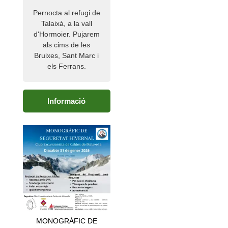
€18.00
Pernocta al refugi de
Talaixà, a la vall
d'Hormoier. Pujarem
als cims de les
Bruixes, Sant Marc i
els Ferrans.
Informació
MONOGRÀFIC DE