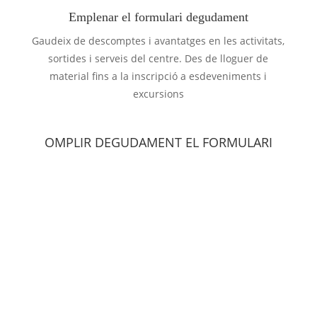
Emplenar el formulari degudament
Gaudeix de descomptes i avantatges en les activitats,
sortides i serveis del centre. Des de lloguer de
material fins a la inscripció a esdeveniments i
excursions
OMPLIR DEGUDAMENT EL FORMULARI
Nom d'usuari
Adreça
Tria el teu nom d'usuari per
La teva direcció actual
accedir a la Web del Centre