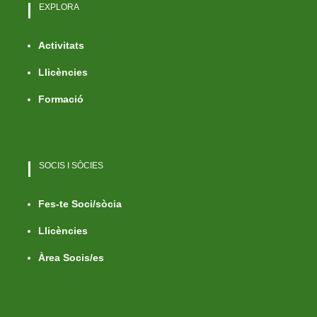
EXPLORA
Activitats
Llicències
Formació
SOCIS I SÒCIES
Fes-te Soci/sòcia
Llicències
Àrea Socis/es