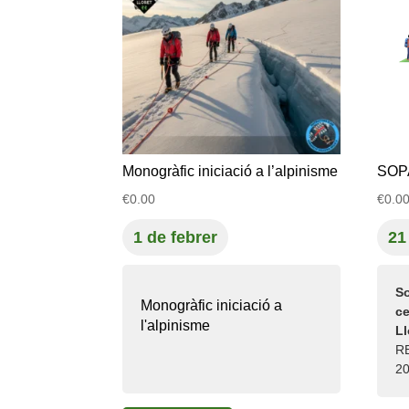
Monogràfic iniciació a l’alpinisme
SOP
€
0.00
€
0.0
1 de febrer
21
So
Monogràfic iniciació a
ce
l'alpinisme
L
R
2