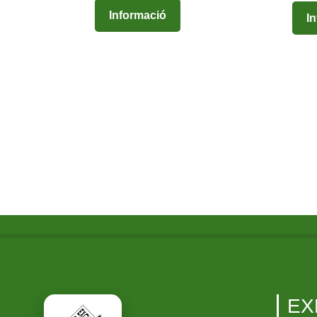
Informació
I
EX