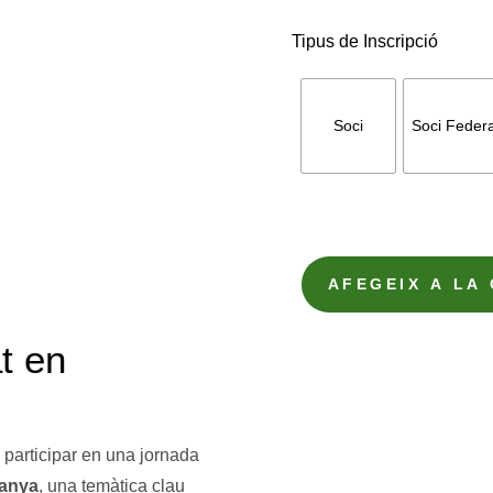
Tipus de Inscripció
Soci
Soci Federa
AFEGEIX A LA
quantitat
de
t en
Xerrada
de
seguretat
participar en una jornada
en
tanya
, una temàtica clau