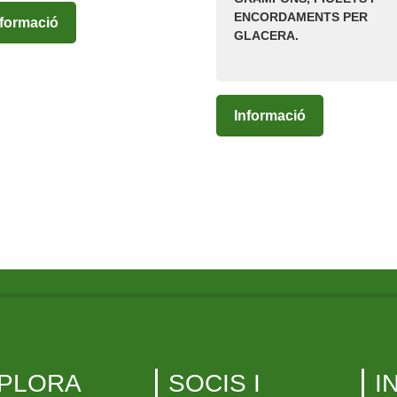
ENCORDAMENTS PER
nformació
GLACERA.
Informació
PLORA
SOCIS I
I