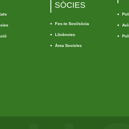
SÒCIES
tats
Pol
Fes-te Soci/sòcia
ncies
Aví
Llicències
ció
Pol
Àrea Socis/es