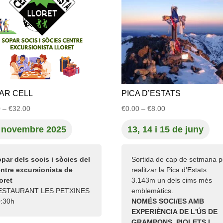
AR CELL
PICA D’ESTATS
Interval
Interval
0
–
€
32.00
€
0.00
–
€
8.00
de
de
 novembre 2025
13, 14 i 15 de juny
preus:
preus:
€0.00
€0.00
a
a
par dels socis i sòcies del
Sortida de cap de setmana p
€32.00
€8.00
ntre excursionista de
realitzar la Pica d'Estats
loret
3.143m un dels cims més
ESTAURANT LES PETXINES
emblemàtics.
0:30h
NOMÉS SOCI/ES AMB
EXPERIÈNCIA DE L'ÚS DE
GRAMPONS, PIOLETS I