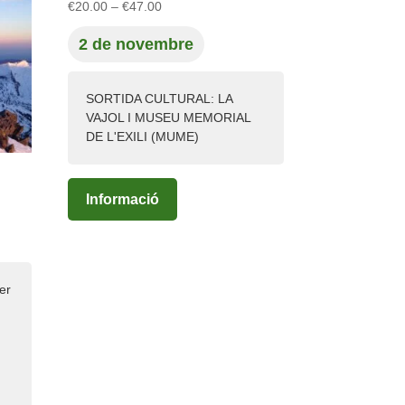
Interval
€
20.00
–
€
47.00
de
2 de novembre
preus:
€20.00
a
SORTIDA CULTURAL: LA
€47.00
VAJOL I MUSEU MEMORIAL
DE L'EXILI (MUME)
Informació
er