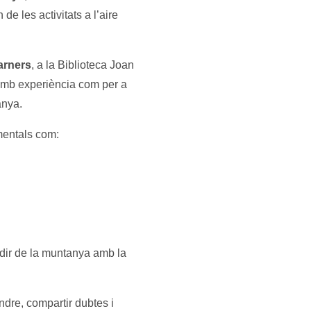
muntanya
e les activitats a l’aire
arners
, a la Biblioteca Joan
 amb experiència com per a
anya.
mentals com:
udir de la muntanya amb la
ndre, compartir dubtes i