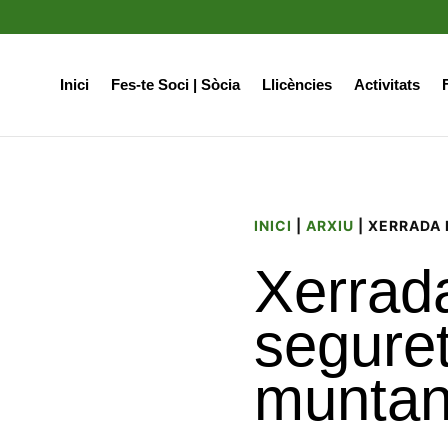
Inici
Fes-te Soci | Sòcia
Llicències
Activitats
INICI
|
ARXIU
| XERRADA
Xerrad
seguret
munta