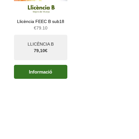
Llicència FEEC B sub18
€
79.10
LLICÈNCIA B
79,10€
Informació