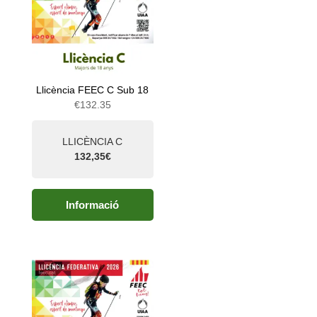
Llicència FEEC C Sub 18
€
132.35
LLICÈNCIA C
132,35€
Informació