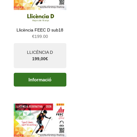
Llicència FEEC D sub18
€
199.00
LLICÈNCIA D
199,00€
Informació