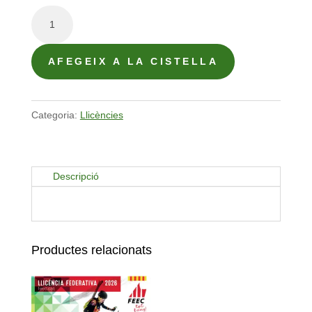
quantitat
de
Llicència
AFEGEIX A LA CISTELLA
FEEC
A
sub
Categoria:
Llicències
18
Descripció
Productes relacionats