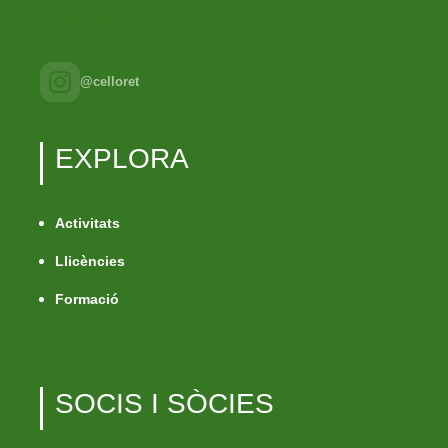
info@celloret.cat
@celloret
EXPLORA
Activitats
Llicències
Formació
SOCIS I SÒCIES