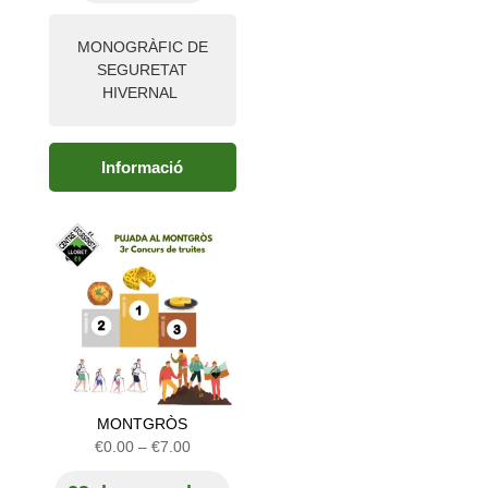
MONOGRÀFIC DE
SEGURETAT
HIVERNAL
Informació
MONTGRÒS
Interval
€
0.00
–
€
7.00
de