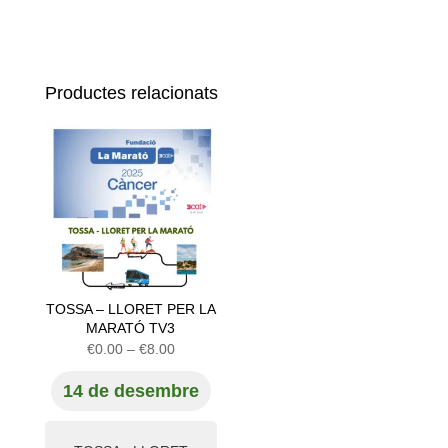
Productes relacionats
TOSSA – LLORET PER LA
MARATÓ TV3
Interval
€
0.00
–
€
8.00
de
14 de desembre
preus:
€0.00
a