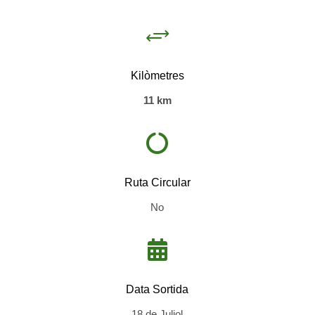
+
Kilòmetres
11 km

Ruta Circular
No

Data Sortida
18 de Juliol