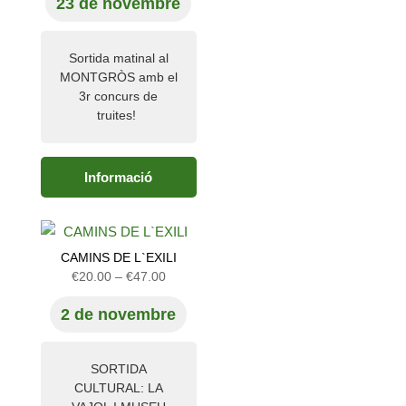
23 de novembre
preus:
€0.00
a
Sortida matinal al
€7.00
MONTGRÒS amb el
3r concurs de
truites!
Informació
CAMINS DE L`EXILI
Interval
€
20.00
–
€
47.00
de
2 de novembre
preus:
€20.00
a
SORTIDA
€47.00
CULTURAL: LA