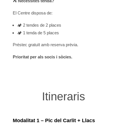
⛺
Necessites tenda?
El Centre disposa de:
🏕️ 2 tendes de 2 places
🏕️ 1 tenda de 5 places
Préstec gratuït amb reserva prèvia.
Prioritat per als socis i sòcies.
Itineraris
Modalitat 1 – Pic del Carlit + Llacs