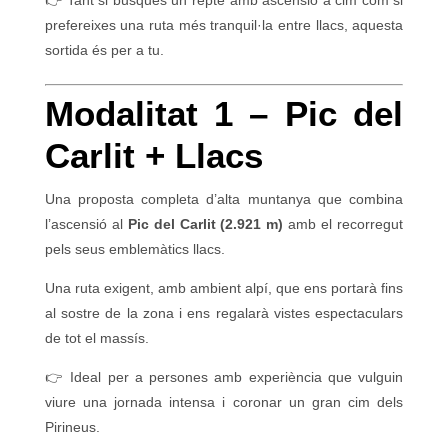
👉 Tant si busques un repte amb ascensió a cim com si
prefereixes una ruta més tranquil·la entre llacs, aquesta
sortida és per a tu.
Modalitat 1 – Pic del
Carlit + Llacs
Una proposta completa d’alta muntanya que combina
l’ascensió al
Pic del Carlit (2.921 m)
amb el recorregut
pels seus emblemàtics llacs.
Una ruta exigent, amb ambient alpí, que ens portarà fins
al sostre de la zona i ens regalarà vistes espectaculars
de tot el massís.
👉 Ideal per a persones amb experiència que vulguin
viure una jornada intensa i coronar un gran cim dels
Pirineus.