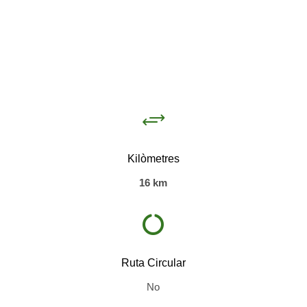
+
Kilòmetres
16 km

Ruta Circular
No