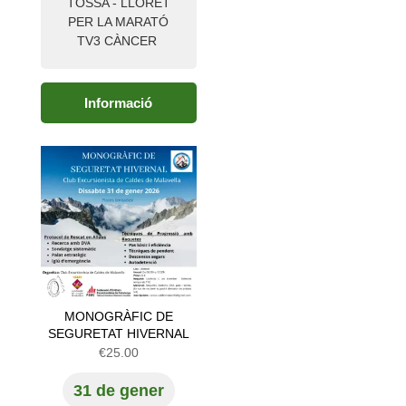
TOSSA - LLORET
€8.00
PER LA MARATÓ
TV3 CÀNCER
Informació
MONOGRÀFIC DE
SEGURETAT HIVERNAL
€
25.00
31 de gener