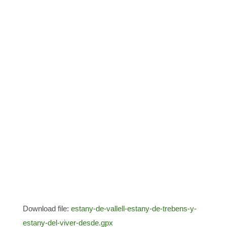
Download file:
estany-de-vallell-estany-de-trebens-y-
estany-del-viver-desde.gpx