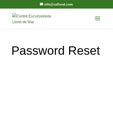
info@celloret.com
Password Reset
Per restablir la contrasenya, si us plau,
introduïu la vostra adreça de correu electrònic
o el nom d'usuari a continuació.