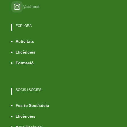
@celloret
EXPLORA
Activitats
Llicències
Formació
SOCIS I SÒCIES
Fes-te Soci/sòcia
Llicències
Àrea Socis/es